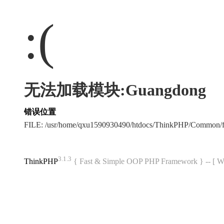
:(
无法加载模块:Guangdong
错误位置
FILE: /usr/home/qxu1590930490/htdocs/ThinkPHP/Common/
3.1.3
ThinkPHP
{ Fast & Simple OOP PHP Framework } -- 