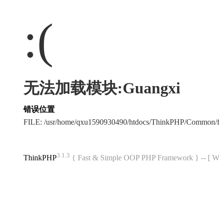
:(
无法加载模块:Guangxi
错误位置
FILE: /usr/home/qxu1590930490/htdocs/ThinkPHP/Common/
3.1.3
ThinkPHP
{ Fast & Simple OOP PHP Framework } -- 