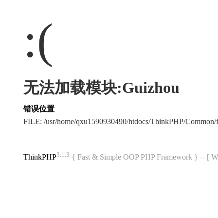
:(
无法加载模块:Guizhou
错误位置
FILE: /usr/home/qxu1590930490/htdocs/ThinkPHP/Common/
3.1.3
ThinkPHP
{ Fast & Simple OOP PHP Framework } -- 