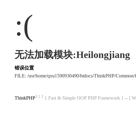
:(
无法加载模块:Heilongjiang
错误位置
FILE: /usr/home/qxu1590930490/htdocs/ThinkPHP/Common/
3.1.3
ThinkPHP
{ Fast & Simple OOP PHP Framework } -- 