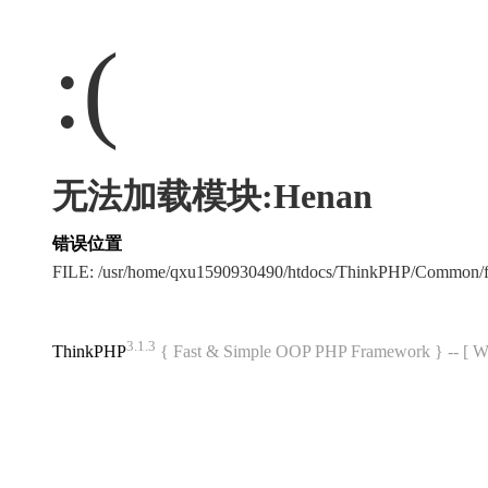
:(
无法加载模块:Henan
错误位置
FILE: /usr/home/qxu1590930490/htdocs/ThinkPHP/Common/
3.1.3
ThinkPHP
{ Fast & Simple OOP PHP Framework } -- 