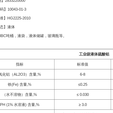
2833220000
】10043-01-3
】HG2225-2010
形态】液体
IBC吨桶，液袋，液体储罐，玻璃瓶等。
工业级液体硫酸铝
指标
标准值
氧化铝（AL2O3）含量,%
6-8
铁(Fe) 含量,%
≤0.25
（水不溶物）含量,%
≤ 0.030
PH (1% 水溶液) 含量,%
≥ 3.0