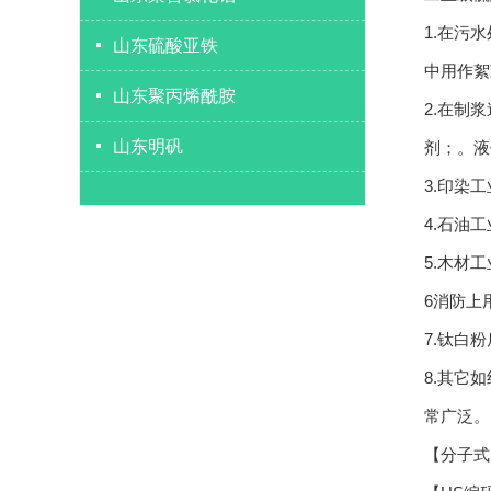
1.在污
山东硫酸亚铁
中用作絮
山东聚丙烯酰胺
2.在制
山东明矾
剂；。液
3.印染
4.石油
5.木材
6消防上
7.钛白
8.其它
常广泛。
【分子式】