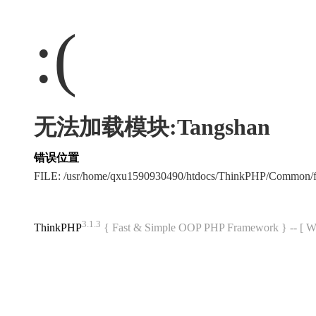
:(
无法加载模块:Tangshan
错误位置
FILE: /usr/home/qxu1590930490/htdocs/ThinkPHP/Common/
3.1.3
ThinkPHP
{ Fast & Simple OOP PHP Framework } -- 