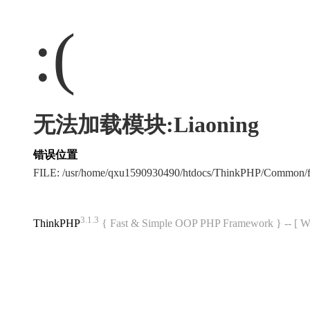
:(
无法加载模块:Liaoning
错误位置
FILE: /usr/home/qxu1590930490/htdocs/ThinkPHP/Common/
3.1.3
ThinkPHP
{ Fast & Simple OOP PHP Framework } -- 