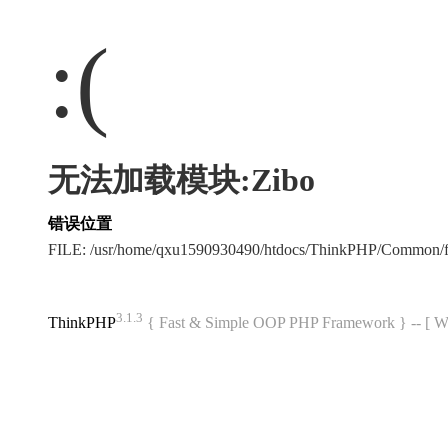
:(
无法加载模块:Zibo
错误位置
FILE: /usr/home/qxu1590930490/htdocs/ThinkPHP/Common/
3.1.3
ThinkPHP
{ Fast & Simple OOP PHP Framework } -- 